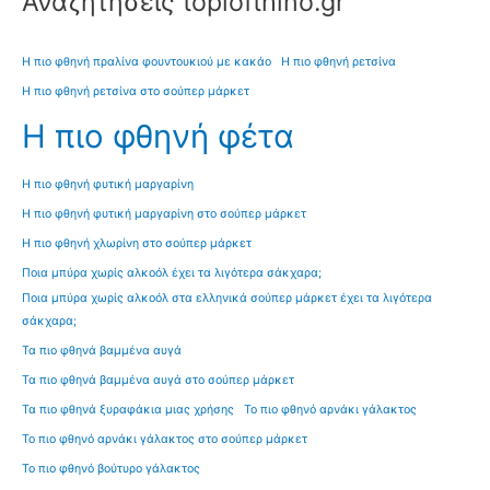
Αναζητήσεις topiofthino.gr
Η πιο φθηνή πραλίνα φουντουκιού με κακάο
Η πιο φθηνή ρετσίνα
Η πιο φθηνή ρετσίνα στο σούπερ μάρκετ
Η πιο φθηνή φέτα
Η πιο φθηνή φυτική μαργαρίνη
Η πιο φθηνή φυτική μαργαρίνη στο σούπερ μάρκετ
Η πιο φθηνή χλωρίνη στο σούπερ μάρκετ
Ποια μπύρα χωρίς αλκοόλ έχει τα λιγότερα σάκχαρα;
Ποια μπύρα χωρίς αλκοόλ στα ελληνικά σούπερ μάρκετ έχει τα λιγότερα
σάκχαρα;
Τα πιο φθηνά βαμμένα αυγά
Τα πιο φθηνά βαμμένα αυγά στο σούπερ μάρκετ
Τα πιο φθηνά ξυραφάκια μιας χρήσης
Το πιο φθηνό αρνάκι γάλακτος
Το πιο φθηνό αρνάκι γάλακτος στο σούπερ μάρκετ
Το πιο φθηνό βούτυρο γάλακτος