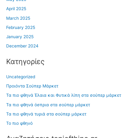
April 2025
March 2025
February 2025
January 2025
December 2024
Κατηγορίες
Uncategorized
Προιόντα Σούπερ Μάρκετ
Τα πιο φθηνά Έλαια και Φυτικά λίπη στα σούπερ μάρκετ
Τα πιο φθηνά όσπρια στα σούπερ μάρκετ
Τα πιο φθηνά τυριά στα σούπερ μάρκετ
Το πιο φθηνό