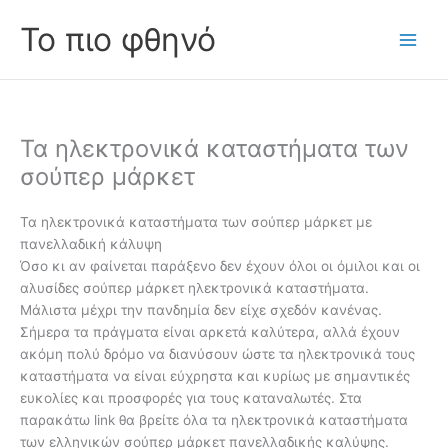
Skip
Το πιο φθηνό
to
Main
content
Men
Τα ηλεκτρονικά καταστήματα των
σούπερ μάρκετ
Τα ηλεκτρονικά καταστήματα των σούπερ μάρκετ με
πανελλαδική κάλυψη
Όσο κι αν φαίνεται παράξενο δεν έχουν όλοι οι όμιλοι και οι
αλυσίδες σούπερ μάρκετ ηλεκτρονικά καταστήματα.
Μάλιστα μέχρι την πανδημία δεν είχε σχεδόν κανένας.
Σήμερα τα πράγματα είναι αρκετά καλύτερα, αλλά έχουν
ακόμη πολύ δρόμο να διανύσουν ώστε τα ηλεκτρονικά τους
καταστήματα να είναι εύχρηστα και κυρίως με σημαντικές
ευκολίες και προσφορές για τους καταναλωτές. Στα
παρακάτω link θα βρείτε όλα τα ηλεκτρονικά καταστήματα
των ελληνικών σούπερ μάρκετ πανελλαδικής καλύψης.