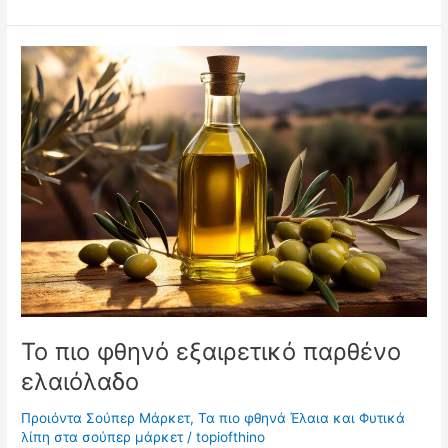
πιο
φθηνό
ρολό
χαρτί
κουζίνας
Το πιο φθηνό εξαιρετικό παρθένο
ελαιόλαδο
Προιόντα Σούπερ Μάρκετ
,
Τα πιο φθηνά Έλαια και Φυτικά
λίπη στα σούπερ μάρκετ
/
topiofthino