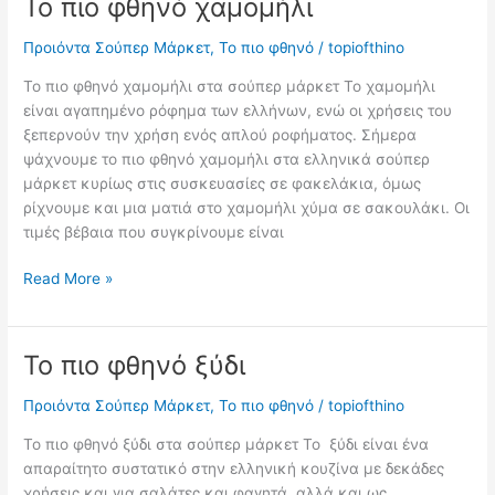
Το πιο φθηνό χαμομήλι
Προιόντα Σούπερ Μάρκετ
,
Το πιο φθηνό
/
topiofthino
Το πιο φθηνό χαμομήλι στα σούπερ μάρκετ Το χαμομήλι
είναι αγαπημένο ρόφημα των ελλήνων, ενώ οι χρήσεις του
ξεπερνούν την χρήση ενός απλού ροφήματος. Σήμερα
ψάχνουμε το πιο φθηνό χαμομήλι στα ελληνικά σούπερ
μάρκετ κυρίως στις συσκευασίες σε φακελάκια, όμως
ρίχνουμε και μια ματιά στο χαμομήλι χύμα σε σακουλάκι. Οι
τιμές βέβαια που συγκρίνουμε είναι
Το
Read More »
πιο
φθηνό
χαμομήλι
Το πιο φθηνό ξύδι
Προιόντα Σούπερ Μάρκετ
,
Το πιο φθηνό
/
topiofthino
Το πιο φθηνό ξύδι στα σούπερ μάρκετ Το ξύδι είναι ένα
απαραίτητο συστατικό στην ελληνική κουζίνα με δεκάδες
χρήσεις και για σαλάτες και φαγητά, αλλά και ως