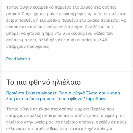
Το πιο φθηνό εξαιρετικό παρθένο ελαιόλαδο στα σούπερ
μάρκετ Σας είχα πει μόλις μερικές μέρες πριν ότι οι τιμές στο
έξτρα παρθένο ή εξαιρετικό παρθένο ελαιόλαδο πρόκειται να
πέσουν στο αμέσως επόμενο διάστημα. Δεν ξέρω που
μπορεί να φτάσει η τιμή στα συσκευασμένα λάδια των
σούπερ μάρκετ, αλλά ήδη στις συσκευασίες των 4lt
υπάρχουν προσφορές
Το
Read More »
πιο
φθηνό
εξαιρετικό
Το πιο φθηνό ηλιέλαιο
παρθένο
ελαιόλαδο
Προιόντα Σούπερ Μάρκετ
,
Τα πιο φθηνά Έλαια και Φυτικά
λίπη στα σούπερ μάρκετ
,
Το πιο φθηνό
/
topiofthino
Το πιο φθηνό ηλιέλαιο στα σούπερ μάρκετ Παρόλο που
υπάρχουν πολλές αντικρουόμενες απόψεις για τα οφέλη του
ηλιέλαιο στην υγεία μας, το ηλιέλαιο υπάρχει σχεδόν σε κάθε
ελληνικό σπίτι καθώς θεωρείται το κατεξοχήν λάδι για