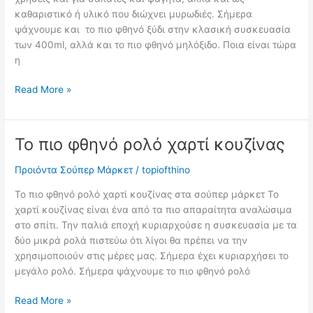
καθαριστικό ή υλικό που διώχνει μυρωδιές. Σήμερα
ψάχνουμε και το πιο φθηνό ξύδι στην κλασική συσκευασία
των 400ml, αλλά και το πιο φθηνό μηλόξιδο. Ποια είναι τώρα
η
Το
Read More »
πιο
φθηνό
ξύδι
Το πιο φθηνό ρολό χαρτί κουζίνας
Προιόντα Σούπερ Μάρκετ
/
topiofthino
Το πιο φθηνό ρολό χαρτί κουζίνας στα σούπερ μάρκετ Το
χαρτί κουζίνας είναι ένα από τα πιο απαραίτητα αναλώσιμα
στο σπίτι. Την παλιά εποχή κυριαρχούσε η συσκευασία με τα
δύο μικρά ρολά πιστεύω ότι λίγοι θα πρέπει να την
χρησιμοποιούν στις μέρες μας. Σήμερα έχει κυριαρχήσει το
μεγάλο ρολό. Σήμερα ψάχνουμε το πιο φθηνό ρολό
Το
Read More »