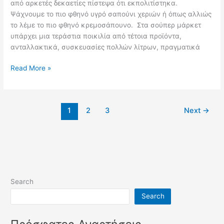
από αρκετές δεκαετίες πίστεψα ότι εκπολιτίστηκα.
Ψάχνουμε το πιο φθηνό υγρό σαπούνι χεριών ή όπως αλλιώς
το λέμε το πιο φθηνό κρεμοσάπουνο. Στα σούπερ μάρκετ
υπάρχει μια τεράστια ποικιλία από τέτοια προϊόντα,
ανταλλακτικά, συσκευασίες πολλών λίτρων, πραγματικά
Το
Read More »
πιο
φθηνό
κρεμοσάπουνο
1
2
3
Next
→
Search
Search