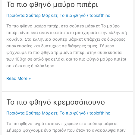
Το πιο φθηνό μαύρο πιπέρι
Προιόντα Σούπερ Μάρκετ
,
Το πιο φθηνό
/
topiofthino
Το πιο φθηνό μαύρο πιπέρι στα σούπερ μάρκετ Το μαύρο
πιπέρι είναι ένα αναντικατάστατο μπαχαρικό στην ελληνική
κουζίνα. Στα ελληνικά σουπερ μάρκετ υπάρχει σε διάφορες
συσκευασίες και δυστυχώς σε διάφορες τιμές. Σήμερα
ψάχνουμε το πιο φθηνό τριμμένο πιπέρι στην συσκευασία
των 100gr σε απλό φακελάκι και το πιο φθηνό μαύρο πιπέρι
σε κόκκους ή ολόκληρο
Το
Read More »
πιο
φθηνό
μαύρο
Το πιο φθηνό κρεμοσάπουνο
πιπέρι
Προιόντα Σούπερ Μάρκετ
,
Το πιο φθηνό
/
topiofthino
Το πιο φθηνό υγρό σαπούνι χεριών στο σούπερ μάρκετ
Σήμερα ψάχνουμε ένα προϊόν που όταν το ανακάλυψα πριν