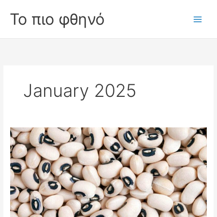
Skip
Το πιο φθηνό
to
Main
content
Men
January 2025