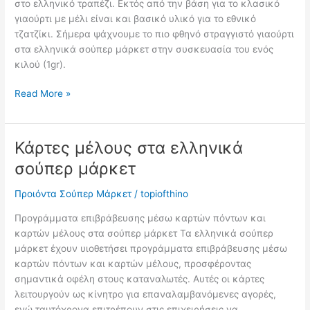
στο ελληνικό τραπέζι. Εκτός από την βάση για το κλασικό
γιαούρτι με μέλι είναι και βασικό υλικό για το εθνικό
τζατζίκι. Σήμερα ψάχνουμε το πιο φθηνό στραγγιστό γιαούρτι
στα ελληνικά σούπερ μάρκετ στην συσκευασία του ενός
κιλού (1gr).
Το
Read More »
πιο
φθηνό
στραγγιστό
Κάρτες μέλους στα ελληνικά
γιαούρτι
σούπερ μάρκετ
Προιόντα Σούπερ Μάρκετ
/
topiofthino
Προγράμματα επιβράβευσης μέσω καρτών πόντων και
καρτών μέλους στα σούπερ μάρκετ Τα ελληνικά σούπερ
μάρκετ έχουν υιοθετήσει προγράμματα επιβράβευσης μέσω
καρτών πόντων και καρτών μέλους, προσφέροντας
σημαντικά οφέλη στους καταναλωτές. Αυτές οι κάρτες
λειτουργούν ως κίνητρο για επαναλαμβανόμενες αγορές,
ενώ ταυτόχρονα επιτρέπουν στις επιχειρήσεις να