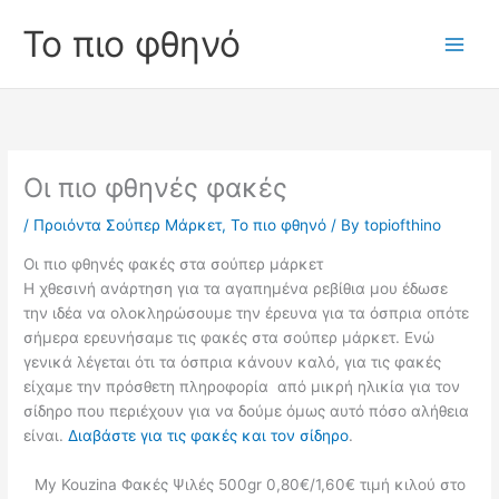
Skip
Το πιο φθηνό
to
Main
content
Men
Οι πιο φθηνές φακές
/
Προιόντα Σούπερ Μάρκετ
,
Το πιο φθηνό
/ By
topiofthino
Οι πιο φθηνές φακές στα σούπερ μάρκετ
Η χθεσινή ανάρτηση για τα αγαπημένα ρεβίθια μου έδωσε
την ιδέα να ολοκληρώσουμε την έρευνα για τα όσπρια οπότε
σήμερα ερευνήσαμε τις φακές στα σούπερ μάρκετ. Ενώ
γενικά λέγεται ότι τα όσπρια κάνουν καλό, για τις φακές
είχαμε την πρόσθετη πληροφορία από μικρή ηλικία για τον
σίδηρο που περιέχουν για να δούμε όμως αυτό πόσο αλήθεια
είναι.
Διαβάστε για τις φακές και τον σίδηρο
.
My Kouzina Φακές Ψιλές 500gr 0,80€/1,60€ τιμή κιλού στο