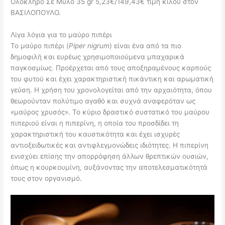
Ολόκληρο Σε Μύλο 35 gr 5,23€/149,43€ τιμή κιλού στον
ΒΑΣΙΛΟΠΟΥΛΟ.
Λίγα λόγια για το μαύρο πιπέρι
Το μαύρο πιπέρι (
Piper nigrum
) είναι ένα από τα πιο
δημοφιλή και ευρέως χρησιμοποιούμενα μπαχαρικά
παγκοσμίως. Προέρχεται από τους αποξηραμένους καρπούς
του φυτού και έχει χαρακτηριστική πικάντικη και αρωματική
γεύση. Η χρήση του χρονολογείται από την αρχαιότητα, όπου
θεωρούνταν πολύτιμο αγαθό και συχνά αναφερόταν ως
«μαύρος χρυσός». Το κύριο δραστικό συστατικό του μαύρου
πιπεριού είναι η πιπερίνη, η οποία του προσδίδει τη
χαρακτηριστική του καυστικότητα και έχει ισχυρές
αντιοξειδωτικές και αντιφλεγμονώδεις ιδιότητες. Η πιπερίνη
ενισχύει επίσης την απορρόφηση άλλων θρεπτικών ουσιών,
όπως η κουρκουμίνη, αυξάνοντας την αποτελεσματικότητά
τους στον οργανισμό.