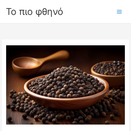
Skip
Το πιο φθηνό
to
Main
content
Men