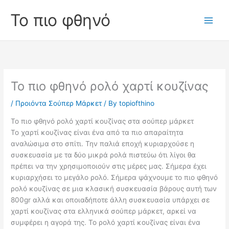
Skip
Το πιο φθηνό
to
Main
content
Men
Το πιο φθηνό ρολό χαρτί κουζίνας
/
Προιόντα Σούπερ Μάρκετ
/ By
topiofthino
Το πιο φθηνό ρολό χαρτί κουζίνας στα σούπερ μάρκετ
Το χαρτί κουζίνας είναι ένα από τα πιο απαραίτητα
αναλώσιμα στο σπίτι. Την παλιά εποχή κυριαρχούσε η
συσκευασία με τα δύο μικρά ρολά πιστεύω ότι λίγοι θα
πρέπει να την χρησιμοποιούν στις μέρες μας. Σήμερα έχει
κυριαρχήσει το μεγάλο ρολό. Σήμερα ψάχνουμε το πιο φθηνό
ρολό κουζίνας σε μια κλασική συσκευασία βάρους αυτή των
800gr αλλά και οποιαδήποτε άλλη συσκευασία υπάρχει σε
χαρτί κουζίνας στα ελληνικά σούπερ μάρκετ, αρκεί να
συμφέρει η αγορά της. Το ρολό χαρτί κουζίνας είναι ένα