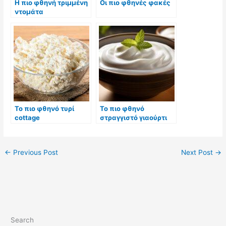
Η πιο φθηνή τριμμένη
Οι πιο φθηνές φακές
ντομάτα
Το πιο φθηνό τυρί
Το πιο φθηνό
cottage
στραγγιστό γιαούρτι
←
Previous Post
Next Post
→
Search