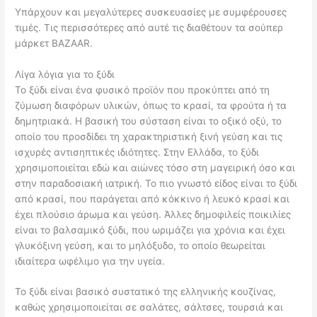
Υπάρχουν και μεγαλύτερες συσκευασίες με συμφέρουσες
τιμές. Τις περισσότερες από αυτέ τις διαθέτουν τα σούπερ
μάρκετ BAZAAR.
Λίγα λόγια για το ξύδι
Το ξύδι είναι ένα φυσικό προϊόν που προκύπτει από τη
ζύμωση διαφόρων υλικών, όπως το κρασί, τα φρούτα ή τα
δημητριακά. Η βασική του σύσταση είναι το οξικό οξύ, το
οποίο του προσδίδει τη χαρακτηριστική ξινή γεύση και τις
ισχυρές αντισηπτικές ιδιότητες. Στην Ελλάδα, το ξύδι
χρησιμοποιείται εδώ και αιώνες τόσο στη μαγειρική όσο και
στην παραδοσιακή ιατρική. Το πιο γνωστό είδος είναι το ξύδι
από κρασί, που παράγεται από κόκκινο ή λευκό κρασί και
έχει πλούσιο άρωμα και γεύση. Άλλες δημοφιλείς ποικιλίες
είναι το βαλσαμικό ξύδι, που ωριμάζει για χρόνια και έχει
γλυκόξινη γεύση, και το μηλόξυδο, το οποίο θεωρείται
ιδιαίτερα ωφέλιμο για την υγεία.
Το ξύδι είναι βασικό συστατικό της ελληνικής κουζίνας,
καθώς χρησιμοποιείται σε σαλάτες, σάλτσες, τουρσιά και