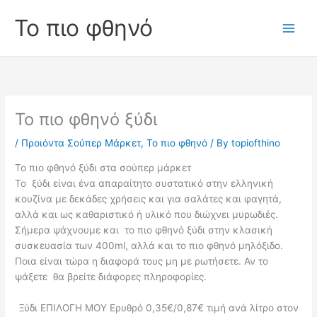
Skip
Το πιο φθηνό
to
Main
content
Men
Το πιο φθηνό ξύδι
/
Προιόντα Σούπερ Μάρκετ
,
Το πιο φθηνό
/ By
topiofthino
Το πιο φθηνό ξύδι στα σούπερ μάρκετ
Το ξύδι είναι ένα απαραίτητο συστατικό στην ελληνική
κουζίνα με δεκάδες χρήσεις και για σαλάτες και φαγητά,
αλλά και ως καθαριστικό ή υλικό που διώχνει μυρωδιές.
Σήμερα ψάχνουμε και το πιο φθηνό ξύδι στην κλασική
συσκευασία των 400ml, αλλά και το πιο φθηνό μηλόξιδο.
Ποια είναι τώρα η διαφορά τους μη με ρωτήσετε. Αν το
ψάξετε θα βρείτε διάφορες πληροφορίες.
Ξύδι ΕΠΙΛΟΓΗ ΜΟΥ Ερυθρό 0,35€/0,87€ τιμή ανά λίτρο στον