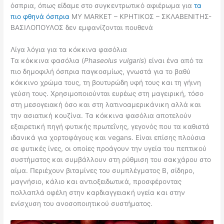
όσπρια, όπως είδαμε στο συγκεντρωτικό αφιέρωμα για
τα
πιο φθηνά όσπρια
MY MARKET – ΚΡΗΤΙΚΟΣ – ΣΚΛΑΒΕΝΙΤΗΣ-
ΒΑΣΙΛΟΠΟΥΛΟΣ δεν εμφανίζονται πουθενά
Λίγα λόγια για τα κόκκινα φασόλια
Τα κόκκινα φασόλια (
Phaseolus
vulgaris
) είναι ένα από τα
πιο δημοφιλή όσπρια παγκοσμίως, γνωστά για το βαθύ
κόκκινο χρώμα τους, τη βουτυρώδη υφή τους και τη γήινη
γεύση τους. Χρησιμοποιούνται ευρέως στη μαγειρική, τόσο
στη μεσογειακή όσο και στη λατινοαμερικάνικη αλλά και
την ασιατική κουζίνα. Τα κόκκινα φασόλια αποτελούν
εξαιρετική πηγή φυτικής πρωτεΐνης, γεγονός που τα καθιστά
ιδανικά για χορτοφάγους και vegans. Είναι επίσης πλούσια
σε φυτικές ίνες, οι οποίες προάγουν την υγεία του πεπτικού
συστήματος και συμβάλλουν στη ρύθμιση του σακχάρου στο
αίμα. Περιέχουν βιταμίνες του συμπλέγματος Β, σίδηρο,
μαγνήσιο, κάλιο και αντιοξειδωτικά, προσφέροντας
πολλαπλά οφέλη στην καρδιαγγειακή υγεία και στην
ενίσχυση του ανοσοποιητικού συστήματος.