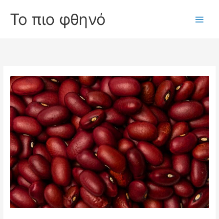
Skip
Το πιο φθηνό
to
Main
content
Men