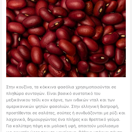
Στην κουζίνα, τα κόκκινα φασόλια χρησιμοποιούνται σε
πληθώρα συνταγών. Είναι βασικό συστατικό του
μεξικάνικου τσίλι κον κάρνε, των ινδικών νταλ και των
αμερικανικών ψητών φασολιών. Στην ελληνική διατροφή,
προστίθενται σε σαλάτες, σούπες ή συνδυάζονται με ρύζι και
λαχανικά, δημιουργώντας ένα πλήρες και θρεπτικό γεύμα.
Για καλύτερη πέψη και μαλακή υφή, απαιτούν μούλιασμα