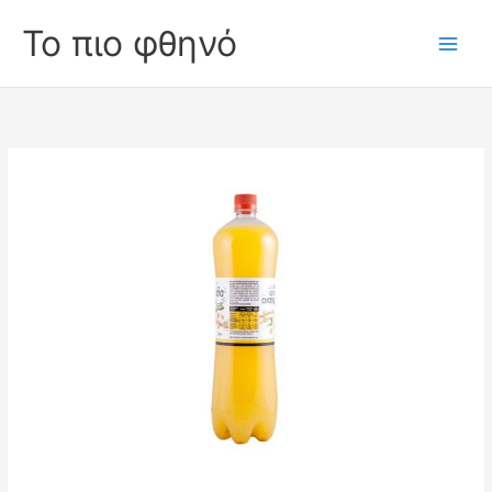
Skip
Το πιο φθηνό
to
Main
content
Men