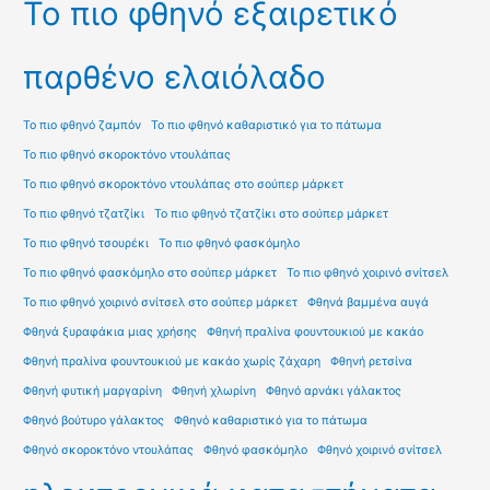
Το πιο φθηνό εξαιρετικό
παρθένο ελαιόλαδο
Το πιο φθηνό ζαμπόν
Το πιο φθηνό καθαριστικό για το πάτωμα
Το πιο φθηνό σκοροκτόνο ντουλάπας
Το πιο φθηνό σκοροκτόνο ντουλάπας στο σούπερ μάρκετ
Το πιο φθηνό τζατζίκι
Το πιο φθηνό τζατζίκι στο σούπερ μάρκετ
Το πιο φθηνό τσουρέκι
Το πιο φθηνό φασκόμηλο
Το πιο φθηνό φασκόμηλο στο σούπερ μάρκετ
Το πιο φθηνό χοιρινό σνίτσελ
Το πιο φθηνό χοιρινό σνίτσελ στο σούπερ μάρκετ
Φθηνά βαμμένα αυγά
Φθηνά ξυραφάκια μιας χρήσης
Φθηνή πραλίνα φουντουκιού με κακάο
Φθηνή πραλίνα φουντουκιού με κακάο χωρίς ζάχαρη
Φθηνή ρετσίνα
Φθηνή φυτική μαργαρίνη
Φθηνή χλωρίνη
Φθηνό αρνάκι γάλακτος
Φθηνό βούτυρο γάλακτος
Φθηνό καθαριστικό για το πάτωμα
Φθηνό σκοροκτόνο ντουλάπας
Φθηνό φασκόμηλο
Φθηνό χοιρινό σνίτσελ