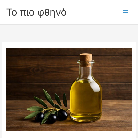
Skip
Το πιο φθηνό
to
Main
content
Men