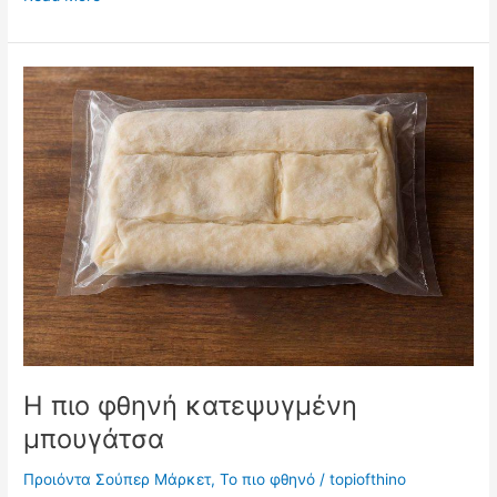
πιο
φθηνές
εντομοαπωθητικές
ταμπλέτες
Η πιο φθηνή κατεψυγμένη
μπουγάτσα
Προιόντα Σούπερ Μάρκετ
,
Το πιο φθηνό
/
topiofthino