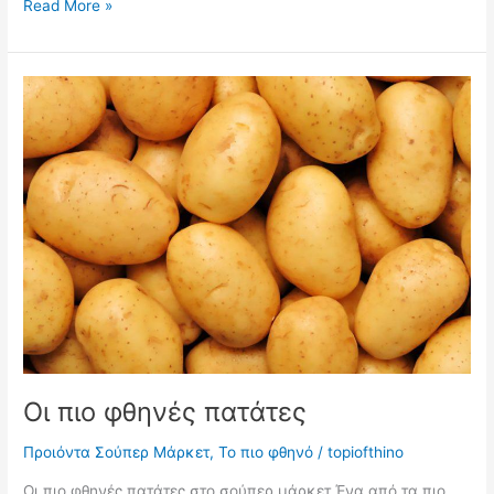
Το
Read More »
πιο
φθηνό
ανθότυρο
Οι πιο φθηνές πατάτες
Προιόντα Σούπερ Μάρκετ
,
Το πιο φθηνό
/
topiofthino
Οι πιο φθηνές πατάτες στο σούπερ μάρκετ Ένα από τα πιο