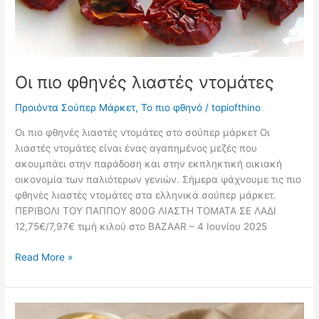
Οι πιο φθηνές λιαστές ντομάτες
Προιόντα Σούπερ Μάρκετ
,
Το πιο φθηνό
/
topiofthino
Οι πιο φθηνές λιαστές ντομάτες στο σούπερ μάρκετ Οι
λιαστές ντομάτες είναι ένας αγαπημένος μεζές που
ακουμπάει στην παράδοση και στην εκπληκτική οικιακή
οικονομία των παλιότερων γενιών. Σήμερα ψάχνουμε τις πιο
φθηνές λιαστές ντομάτες στα ελληνικά σούπερ μάρκετ.
ΠΕΡΙΒΟΛΙ ΤΟΥ ΠΑΠΠΟΥ 800G ΛΙΑΣΤΗ ΤΟΜΑΤΑ ΣΕ ΛΑΔΙ
12,75€/7,97€ τιμή κιλού στο BAZAAR – 4 Ιουνίου 2025
Οι
Read More »
πιο
φθηνές
λιαστές
ντομάτες