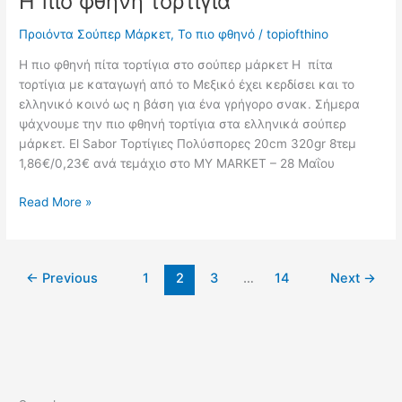
Η πιο φθηνή τορτίγια
Προιόντα Σούπερ Μάρκετ
,
Το πιο φθηνό
/
topiofthino
Η πιο φθηνή πίτα τορτίγια στο σούπερ μάρκετ Η πίτα
τορτίγια με καταγωγή από το Μεξικό έχει κερδίσει και το
ελληνικό κοινό ως η βάση για ένα γρήγορο σνακ. Σήμερα
ψάχνουμε την πιο φθηνή τορτίγια στα ελληνικά σούπερ
μάρκετ. El Sabor Τορτίγιες Πολύσπορες 20cm 320gr 8τεμ
1,86€/0,23€ ανά τεμάχιο στο MY MARKET – 28 Μαΐου
Η
Read More »
πιο
φθηνή
τορτίγια
←
Previous
1
2
3
…
14
Next
→