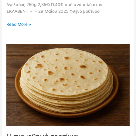
Αγελάδος 250g 2,85€/11,40€ τιμή ανά κιλό στον
ΣΚΛΑΒΕΝΙΤΗ – 29 Μαΐου 2025 Φθηνό βούτυρο
Το
Read More »
πιο
φθηνό
βούτυρο
αγελάδος