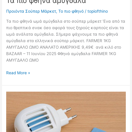
Τα πιο φθηνά αμύγδαλα
Προιόντα Σούπερ Μάρκετ
,
Το πιο φθηνό
/
topiofthino
Τα πιο φθηνά ωμά αμύγδαλα στο σούπερ μάρκετ ‘Ενα από τα
πιο θρεπτικά σνακ όσο αφορά τους ξηρούς καρπούς είναι τα
ωμά ανάλατα αμύγδαλα. Σήμερα ψάχνουμε τα πιο φθηνά
αμύγδαλα στα ελληνικά σούπερ μάρκετ. FARMER 1KG
ΑΜΥΓΔΑΛΟ ΩΜΟ ΑΝΑΛΑΤΟ ΑΜΕΡΙΚΗΣ 9,49€ ανά κιλό στο
BAZAAR – 11 Ιουνίου 2025 Φθηνά αμύγδαλα FARMER 1KG
ΑΜΥΓΔΑΛΟ ΩΜΟ
Τα
Read More »
πιο
φθηνά
αμύγδαλα