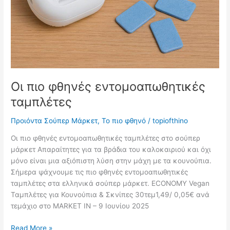
Οι πιο φθηνές εντομοαπωθητικές
ταμπλέτες
Προιόντα Σούπερ Μάρκετ
,
Το πιο φθηνό
/
topiofthino
Οι πιο φθηνές εντομοαπωθητικές ταμπλέτες στο σούπερ
μάρκετ Απαραίτητες για τα βράδια του καλοκαιριού και όχι
μόνο είναι μια αξιόπιστη λύση στην μάχη με τα κουνούπια.
Σήμερα ψάχνουμε τις πιο φθηνές εντομοαπωθητικές
ταμπλέτες στα ελληνικά σούπερ μάρκετ. ECONOMY Vegan
Ταμπλέτες για Κουνούπια & Σκνίπες 30τεμ1,49/ 0,05€ ανά
τεμάχιο στο MARKET IN – 9 Ιουνίου 2025
Οι
Read More »