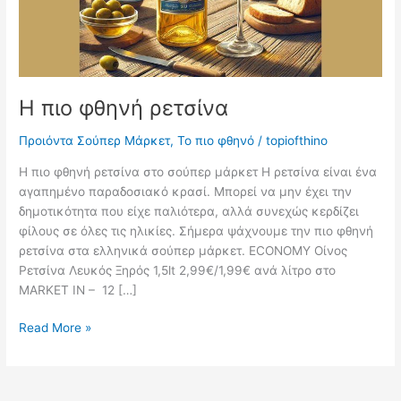
Η πιο φθηνή ρετσίνα
Προιόντα Σούπερ Μάρκετ
,
Το πιο φθηνό
/
topiofthino
Η πιο φθηνή ρετσίνα στο σούπερ μάρκετ Η ρετσίνα είναι ένα
αγαπημένο παραδοσιακό κρασί. Μπορεί να μην έχει την
δημοτικότητα που είχε παλιότερα, αλλά συνεχώς κερδίζει
φίλους σε όλες τις ηλικίες. Σήμερα ψάχνουμε την πιο φθηνή
ρετσίνα στα ελληνικά σούπερ μάρκετ. ECONOMY Οίνος
Ρετσίνα Λευκός Ξηρός 1,5lt 2,99€/1,99€ ανά λίτρο στο
MARKET IN – 12 […]
Η
Read More »
πιο
φθηνή
ρετσίνα