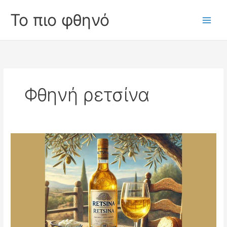
Skip
Το πιο φθηνό
to
Main
content
Men
Φθηνή ρετσίνα