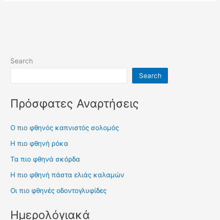
φθηνή
φυτική
μαργαρίνη
Search
Search
Πρόσφατες Αναρτήσεις
Ο πιο φθηνός καπνιστός σολομός
Η πιο φθηνή ρόκα
Τα πιο φθηνά σκόρδα
Η πιο φθηνή πάστα ελιάς καλαμών
Οι πιο φθηνές οδοντογλυφίδες
Ημερολόγιακά